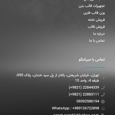
تجهیزات قالب بتن
وزن قالب فلزی
فروش تخته
فروش قالب
درباره ما
تماس با ما
تماس با میرامکو
تهران، خیابان شریعتی، بالاتر از پل سید خندان، پلاک 955،
طبقه 4، واحد 15
22844339 (9821+)
22883111 (9821+)
09392586194
WhatsApp : +989126722898