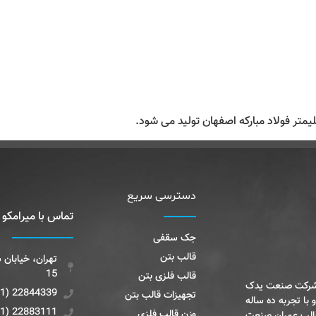
دسترسی سریع
تماس با میرامکو
جک سقفی
قالب بتن
15
قالب فلزی بتن
 شرکت صنعت یدک
22844339 (9821+)
تجهیزات قالب بتن
 با تجربه ده ساله
22883111 (9821+)
وزن قالب فلزی
قالب عمران صنعت