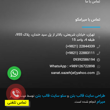
تماس با ما
تماس با میرامکو
تهران، خیابان شریعتی، بالاتر از پل سید خندان، پلاک 955،
طبقه 4، واحد 15
22844339 (9821+)
22883111 (9821+)
09392586194
WhatsApp : +989126722898
sanat.sazeh(at)yahoo.com
طراحی سایت قالب بتن
سئو سایت قالب بتن
و
توسط مهندسین در
میرام
انجام شده است.
تماس تلفنی