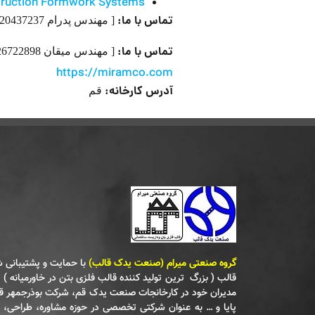
ruction Formwork Systems
تماس با ما:
[ مهندس پدرام 09120437237
تماس با ما:
[ مهندس میقان 09126722898
https://miramco.com
آدرس کارخانه:
قم
گروه صنعتی میرام (صنعت یدک قالب)
با حمایت و پشتیبانی
قالب ( بزرگ‌ ترین تولید کننده قالب فلزی بتن در خاورمیانه ) و
مدیران خود در کارخانجات صنعت یدک قم‌، شرکت بوذرجمهر 
پایا و … به عنوان شرکتی تخصصی در حوزه مشاوره‌، طراحی‌، تول