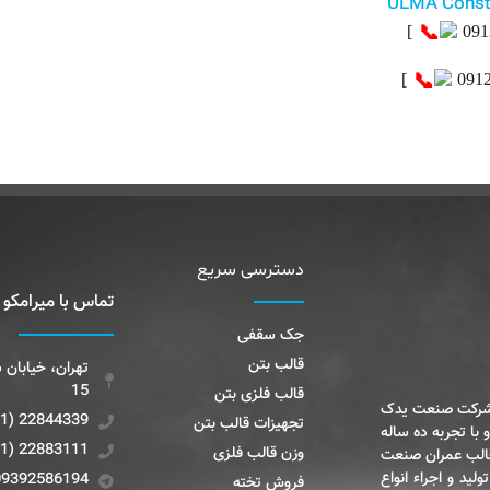
ULMA Const
]
]
دسترسی سریع
تماس با میرامکو
جک سقفی
قالب بتن
15
قالب فلزی بتن
 شرکت صنعت یدک
22844339 (9821+)
تجهیزات قالب بتن
 با تجربه ده ساله
22883111 (9821+)
وزن قالب فلزی
قالب عمران صنعت
ید و اجراء انواع
09392586194
فروش تخته