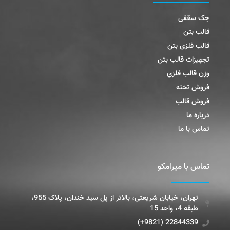
جک سقفی
قالب بتن
قالب فلزی بتن
تجهیزات قالب بتن
وزن قالب فلزی
فروش تخته
فروش قالب
درباره ما
تماس با ما
تماس با میرامکو
تهران، خیابان شریعتی، بالاتر از پل سید خندان، پلاک 955،
طبقه 4، واحد 15
22844339 (9821+)