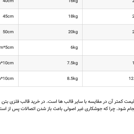
40cm
16kg
45cm
18kg
50cm
20kg
cm*5cm
6kg
m*10cm
7.5kg
m*10cm
8.5kg
12
قیمت کمتر آن در مقایسه با سایر قالب ها است. در خرید قالب فلزی بت
جام شود. چرا که جوشکاری غیر اصولی باعث باز شدن اتصالات پس از است