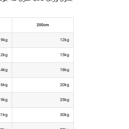
200cm
9kg
12kg
.2kg
15kg
.4kg
18kg
16kg
20kg
19kg
25kg
21kg
30kg