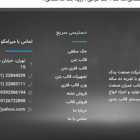
دسترسی سریع
تماس با میرامکو
جک سقفی
قالب بتن
15
قالب فلزی بتن
 شرکت صنعت یدک
22844339 (9821+)
تجهیزات قالب بتن
 با تجربه ده ساله
22883111 (9821+)
وزن قالب فلزی
قالب عمران صنعت
ید و اجراء انواع
09392586194
فروش تخته
یستم قالب بندی
89126722898
فروش قالب
t)yahoo.com
درباره ما
تماس با ما